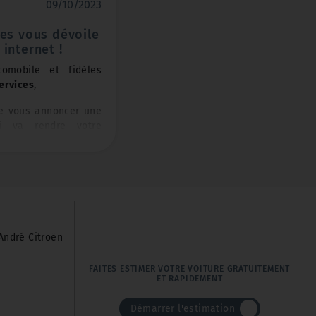
09/10/2023
ces vous dévoile
internet !
omobile et fidèles
ervices
,
e vous annoncer une
i va rendre votre
encore plus agréable
ommes fiers de vous
ouveau site internet !
vices
, nous sommes
he de moyens de vous
André Citroën
ervices possibles, que
ière
d'entretien
de
FAITES ESTIMER VOTRE VOITURE GRATUITEMENT
vous proposant les
ET RAPIDEMENT
et
offres spéciales
.
s avons décidé de
Démarrer l'estimation
sence en ligne pour