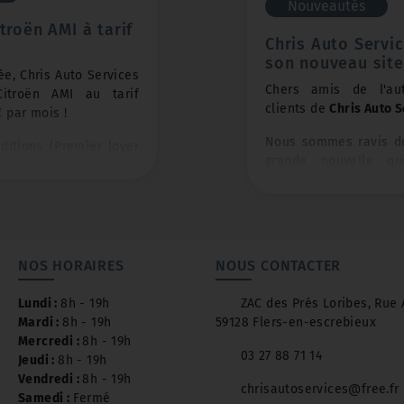
Nouveautés
itroën AMI à tarif
Chris Auto Servi
son nouveau site 
ée, Chris Auto Services
Chers amis de l'aut
itroën AMI au tarif
clients de
Chris Auto S
€ par mois !
Nous sommes ravis d
ditions (Premier loyer
grande nouvelle qu
Longue Durée 36 mois -
expérience avec nous 
et pratique : nous s
tie OFFERTES pendant 3
présenter notre tout n
🎉
NOS HORAIRES
NOUS CONTACTER
Chez
Chris Auto Ser
toujours à la recherc
ou appelez-nous au 03
Lundi :
8h - 19h
ZAC des Prés Loribes, Rue 
offrir les meilleurs s
 d'informations
Mardi :
8h - 19h
59128 Flers-en-escrebieux
ce soit en mat
Mercredi :
8h - 19h
votre
Citroën
ou en 
03 27 88 71 14
Jeudi :
8h - 19h
dernières
actualités
Vendredi :
8h - 19h
C'est pourquoi nou
chrisautoservices@free.fr
Samedi :
Fermé
moderniser notre pré