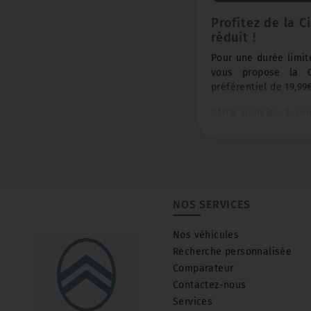
Profitez de la C
réduit !
Pour une durée limit
vous propose la C
préférentiel de 19,99
Offre soumise à con
de 3364€ / Location 
10000km)
Assistance et Garan
ans !
NOS SERVICES
Rendez-nous visite 
Nos véhicules
27 88 71 14 pour plus
Recherche personnalisée
Comparateur
Contactez-nous
Services