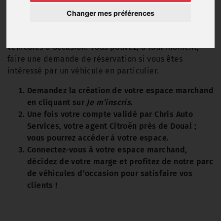
marchand dédié !
Changer mes préférences
Grâce à votre accès marchand, vous pouvez visualiser
les prix pro et les frais de remise en état de tous nos
véhicules d'occasion. Vous pouvez, à tout moment,
faire une demande de réservation si vous êtes
intéressé par un véhicule en particulier.
Demandez la création de votre espace marchand
en cliquant sur
Je m’inscris
.
Une fois votre compte validé par Chris Auto
Services, votre agent Citroën près de Douai ;
vous pourrez accéder à votre espace.
Connectez-vous à votre espace marchand,
décidez de votre marge et profitez de notre parc
de véhicules d’occasion pour satisfaire vos
clients !