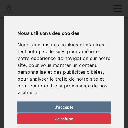
Véhicules favoris
Nous utilisons des cookies
Nous utilisons des cookies et d'autres
Aucun véhicule dans vos favoris, vous pouvez en
technologies de suivi pour améliorer
ajouter via notre page de véhicules
votre expérience de navigation sur notre
site, pour vous montrer un contenu
personnalisé et des publicités ciblées,
pour analyser le trafic de notre site et
Sélectionner des
pour comprendre la provenance de nos
véhicules
visiteurs.
J'accepte
Je refuse