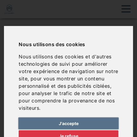
Contactez votre
garage
Chris Auto Services
Nous utilisons des cookies
L'équipe du garage,
spécialiste de
Nous utilisons des cookies et d'autres
l'automobile et agent Citroën
, vous
technologies de suivi pour améliorer
accueille et vous apporte son
votre expérience de navigation sur notre
expertise. Venez nous rencontrer
site, pour vous montrer un contenu
ou
contactez-nous
en remplissant
personnalisé et des publicités ciblées,
le formulaire !
pour analyser le trafic de notre site et
pour comprendre la provenance de nos
visiteurs.
J'accepte
Je refuse