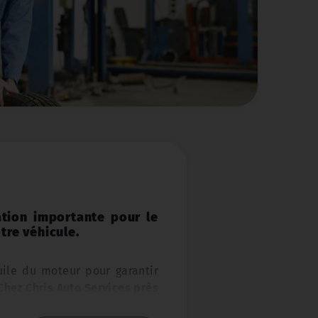
tion importante pour le
re véhicule.
uile du moteur pour garantir
Chez Chris Auto Services près
'offrir un service de vidange