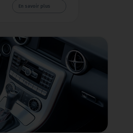
 tous types de voitures.
En savoir plus
 professionnels
nnée
par son métier. Nous
ité supérieure
et des outils
idange rapide et efficace de
ue la vidange est une tâche
très au sérieux.
 voiture chez nous pour une
ement les niveaux d'huile et
tion visuelle pour détecter
nous détectons un problème,
mmédiatement et nous vous
es solutions pour le résoudre.