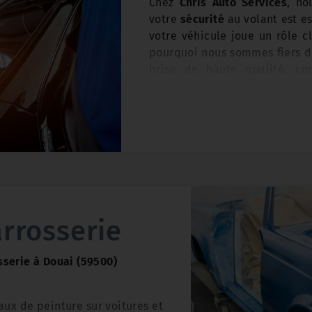
Chez
Chris Auto Services
, no
érieur propre et sain.
votre
sécurité
au volant est es
ce de vos amortisseurs et de
votre véhicule joue un rôle c
 sécurité et votre confort de
pourquoi nous sommes fiers de
uto Services
au 03 27 88 71 14
brise de haute qualité, co
re rendez-vous et redécouvrir
conduite en toute sécurité
à
et d'Économie d'Énergie
: Nous
 tenue de route exceptionnelle
Nord (59)
.
eils sur l'utilisation efficace
9). Nous sommes là pour vous
n, ce qui peut contribuer à
ce de conduite possible.
ant et à réduire les coûts
Réparation de Pare-Brise
: S
 véhicule.
des fissures, des éclats ou
équipe de techniciens haute
réparer ces dommages rapid
réparation précoce peut vous 
rrosserie
de l'argent en évitant le re
brise.
sserie à Douai (59500)
Remplacement de Pare-Bri
aux de peinture sur voitures et
réparation n'est pas possible