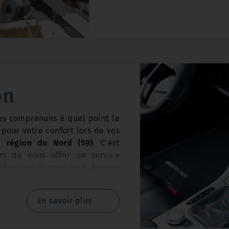
complet et professionnel pour
ent des Roues
: Des roues bien
ment alignées garantissent une
Notre équipe de
neus et une tenue de route
est
expérimentée
et
passio
s des équipements de pointe
utilisons des
huiles de qual
tements avec précision.
modernes pour garantir une v
votre voiture. Nous savons q
on
importante et nous la prenons 
ous comprenons à quel point la
revés
: Si vous avez un pneu
Lorsque vous apportez votre
 pour votre confort lors de vos
ouvent le réparer de manière
vidange, nous vérifions égal
 région du Nord (59
)
. C'est
Si la réparation n'est pas
nous procédons à une inspec
s de vous offrir un service
s proposerons un pneu de
tout problème éventuel. Si 
ofessionnel pour vous assurer
 qualité.
nous vous en informerons i
ire en toute tranquillité.
conseillerons sur les meilleur
En savoir plus