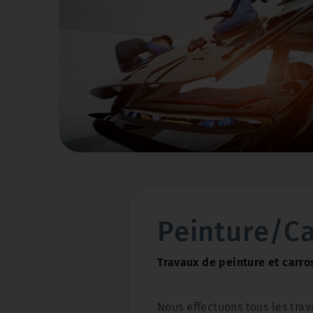
pour garantir un air int
Ne négligez pas l'importan
vos suspensions pour votre
conduite.
Contactez Chris A
dès aujourd'hui pour prend
Conseils d'Utilisation 
la joie de conduire avec une
vous fournirons des cons
aux alentours de Douai (5
de votre climatisatio
offrir la meilleure expérien
économiser du carbur
d'exploitation de votre
Peinture/Ca
Travaux de peinture et carro
Nous effectuons tous les trav