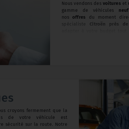
Nous vendons des
voitures
et
gamme de véhicules
neuf
nos
offres
du moment dire
spécialiste
Citroën près de
adapter à votre budget tout e
nous vous proposons un vaste 
toutes marques
. De nombr
l’entretien ou l’achat de vo
auprès de nos experts
à Flers
Un projet d'achat ou de vent
ues
71 14 ou
envoyez-nous un mess
ous croyons fermement que la
es de votre véhicule est
re sécurité sur la route. Notre