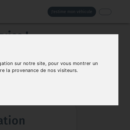
J'estime mon véhicule
vice !
 Nous assurons la vente et la réparation de vos
re
à Flers-en-Escrebieux, dans le Nord.
gation sur notre site, pour vous montrer un
re la provenance de nos visiteurs.
ation