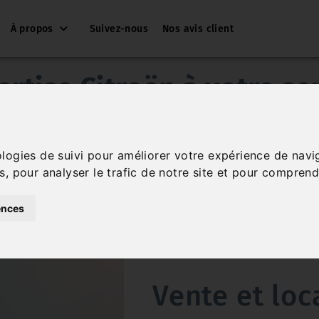
À propos
Suivez-nous
Nos avis client
ertise Citroën à votre ser
pose
Chris Auto Services
spécialiste de la marque
Citroën
.
s conseiller et vous guider dans l’entretien de votre voitu
ologies de suivi pour améliorer votre expérience de navi
s, pour analyser le trafic de notre site et pour comprend
ences
Vente et loc