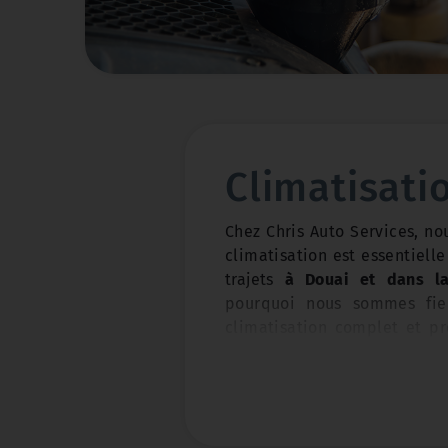
Équilibrage et Alignem
équilibrées et correcte
usure uniforme des p
stable. Nous utilison
pour effectuer ces ajus
Climatisati
Chez Chris Auto Services, n
Réparation de Pneus C
climatisation est essentielle
crevé, nous pouvons s
trajets
à Douai et dans la
sûre et économique. 
pourquoi nous sommes fier
possible, nous vou
climatisation complet et pr
remplacement de haute
de rester au frais et de condu