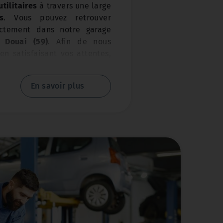
utilitaires
à travers une large
s
. Vous pouvez retrouver
ctement dans notre garage
 Douai (59)
. Afin de nous
n satisfaisant vos attentes,
parc de véhicules d’
occasion
eux conseils relatifs à
En savoir plus
tre véhicule vous attendent
-en-Escrebieux
.
e ?
Appelez-nous au 03 27 88
age !