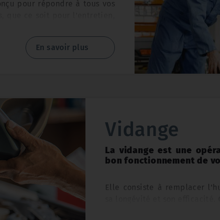
onçu pour répondre à tous vos
 que ce soit pour l'entretien,
ioration de la performance de
 la région du Nord (59)
.
En savoir plus
Vidange
ge des Pneus
: La pression des
uciale pour une conduite en
économiser du carburant. Notre
La vidange est une opéra
bon fonctionnement de vot
ement la pression de vos pneus
soin pour vous assurer une
Elle consiste à remplacer l'h
sa longévité et son efficacité.
de Douai, nous sommes fiers d