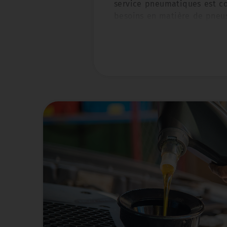
service pneumatiques est c
besoins en matière de pneus,
le remplacement, ou l'amél
votre voiture
à Douai et dans
Nos services Pneumatiques :
Vérification et Gonfla
pneus adéquate est cr
toute sécurité et pour 
équipe vérifie régulièr
et les gonfle au be
performance optimale.