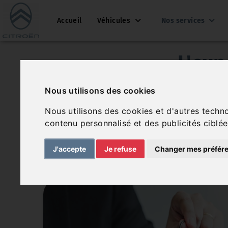
Accueil
Véhicules
Nos services
L'exp
Profitez des nombreux services que vous pro
Nous utilisons des cookies
véhicules. Nos experts sont là pour vou
Nous utilisons des cookies et d'autres techn
contenu personnalisé et des publicités ciblée
J'accepte
Je refuse
Changer mes préfér