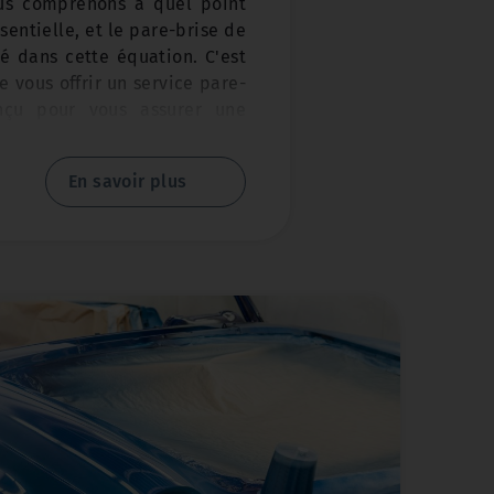
us comprenons à quel point
sentielle, et le pare-brise de
lé dans cette équation. C'est
 vous offrir un service pare-
nçu pour vous assurer une
 Douai et dans la région du
En savoir plus
i votre pare-brise présente
 des impacts mineurs, notre
ment qualifiés peut souvent
ement et efficacement. La
faire économiser du temps et
mplacement complet du pare-
se
: Dans les cas où la
 ou si les dommages sont trop