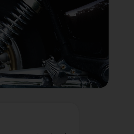
n, une intervention pour le
nostic de votre système de
 Nos mécaniciens agréés se
 !