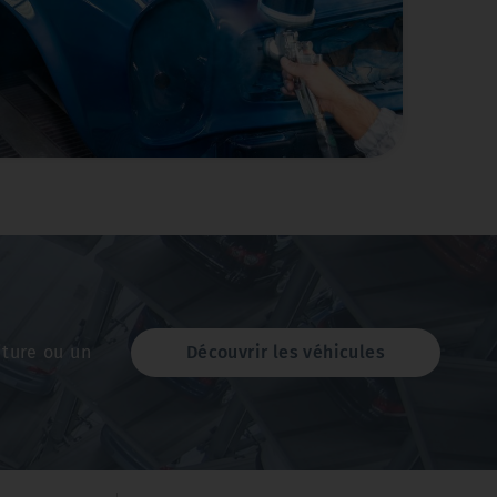
un service de remplacement
é. Nous utilisons des pièces
 ajustement parfait et une
xpérimentés.
iture ou un
Découvrir les véhicules
onseils professionnels
.