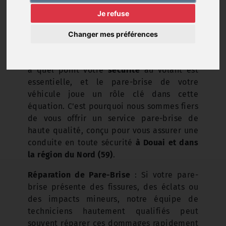
Je refuse
Changer mes préférences
Chez
Chris Auto Services
, nous comprenons
à quel point votre
sécurité
au volant est
essentielle, et le pare-brise de votre
véhicule joue un rôle clé dans cette
équation. C'est pourquoi nous sommes fiers
de vous offrir un service pare-brise de
haute qualité, conçu pour vous assurer une
conduite en toute sécurité
à Douai et dans
la région du Nord (59)
.
Réparation de Pare-Brise
: Si votre pare-
brise présente des fissures, des éclats ou
des impacts mineurs, notre équipe de
techniciens hautement qualifiés peut
souvent réparer ces dommages rapidement